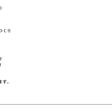
の
つくり
？
！
ます。