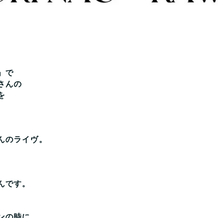
」で
さんの
を
んのライヴ。
んです。
ンの時に